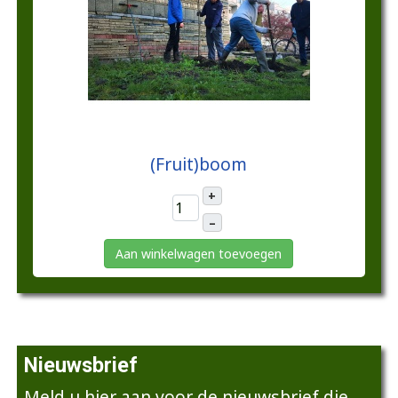
€25,00
(Fruit)boom
+
–
Aan winkelwagen toevoegen
Nieuwsbrief
Meld u hier aan voor de nieuwsbrief die