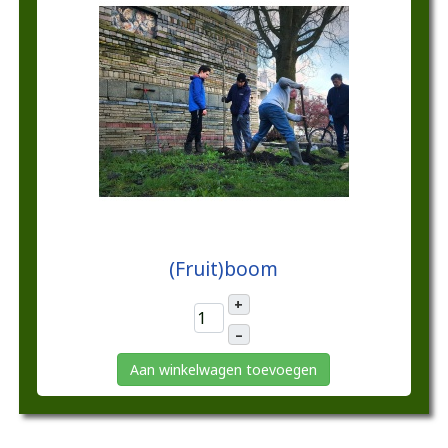
€25,00
(Fruit)boom
+
–
Aan winkelwagen toevoegen