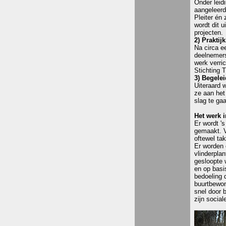
Onder leid
aangeleerd
Pleiter én 
wordt dit 
projecten.
2) Prakti
Na circa e
deelnemers
werk verri
Stichting T
3) Begele
Uiteraard 
ze aan het 
slag te ga
Het werk 
Er wordt '
gemaakt. V
oftewel ta
Er worden 
vlinderplan
gesloopte 
en op basi
bedoeling 
buurtbewon
snel door 
zijn sociale