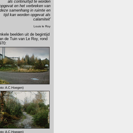
als continuïtijd te worden
opgevat en het verbreken van
deze samenhang in ruimte en
tijd kan worden opgevat als
calamiteit'
Louis le Roy
nkele beelden uit de begintijd
an de Tuin van Le Roy, rond
970:
oto: A.C.Hoegen)
oto: A.C.Hoegen)