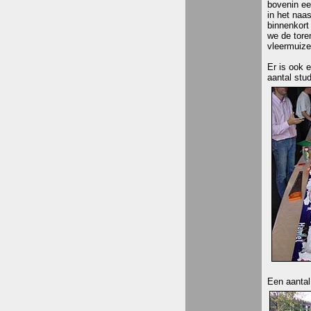
bovenin ee
in het naa
binnenkort
we de tore
vleermuize
Er is ook
aantal stu
Een aantal