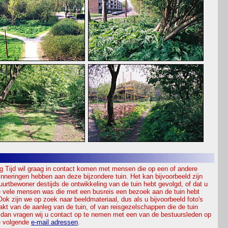
P
ng Tijd wil graag in contact komen met mensen die op een of andere
inneringen hebben aan deze bijzondere tuin. Het kan bijvoorbeeld zijn
buurtbewoner destijds de ontwikkeling van de tuin hebt gevolgd, of dat u
 vele mensen was die met een busreis een bezoek aan de tuin hebt
Ook zijn we op zoek naar beeldmateriaal, dus als u bijvoorbeeld foto's
kt van de aanleg van de tuin, of van reisgezelschappen die de tuin
dan vragen wij u contact op te nemen met een van de bestuursleden op
e volgende
e-mail adressen
.