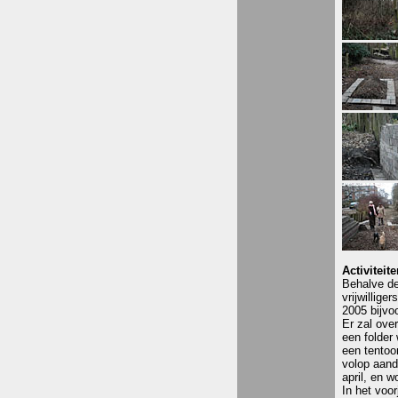
Activiteit
Behalve de
vrijwillige
2005 bijvoo
Er zal ove
een folder
een tentoo
volop aand
april, en 
In het voo