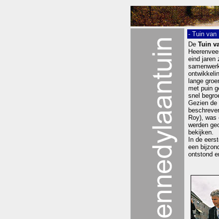
- Tuin van
De
Tuin v
Heerenveen
eind jaren 
samenwerk
ontwikkeli
lange groe
met puin g
snel begro
Gezien de 
beschreven
Roy), was e
werden geo
bekijken.
In de eers
een bijzon
ontstond e