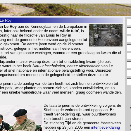
 Le Roy
an Le Roy
aan de Kennedylaan en de Europalaan in
, later ook bekend onder de naam '
wilde tuin
', is
zestig naar de filosofie van Louis le Roy in
ing met de gemeente Heerenveen aangelegd en tot
ng gekomen. De eerste jaren werd op de kilometer
nstrook, gelegen in het midden van Heerenveen,
estort van gesloopte woningen, waarna er een grondlaag op kwam die al
eide.
bijzonder manier waarop deze tuin tot ontwikkeling kwam (die ook
 wordt in het boek
Natuur inschakelen, natuur uitschakelen
van Le
r al snel nationale en internationale belangstelling voor. Busreizen
rganiseerd om mensen in de gelegenheid te stellen deze tuin te
te jaren na de aanleg van de tuin heeft het zich kunnen ontwikkelen tot
der park, waar planten en bomen zich vrij konden ontwikkelen, en zo
r een unieke wandelroute waar veel mensen graag doorheen wandelden.
De laatste jaren is de ontwikkeling volgens de
Stichting de verkeerde kant opgegaan. Er
treedt verloedering op, waar buurtbewoners
zich terecht aan storen.
De stichting Tijd en de gemeente Heerenveen
hebben op 29 juni 2005 een
intentieverklaring