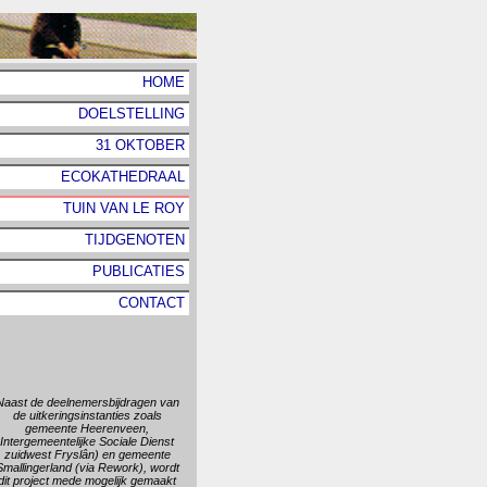
HOME
DOELSTELLING
31 OKTOBER
ECOKATHEDRAAL
TUIN VAN LE ROY
TIJDGENOTEN
PUBLICATIES
CONTACT
Naast de deelnemersbijdragen van
de uitkeringsinstanties zoals
gemeente Heerenveen,
Intergemeentelijke Sociale Dienst
zuidwest Fryslân) en gemeente
Smallingerland (via Rework), wordt
dit project mede mogelijk gemaakt