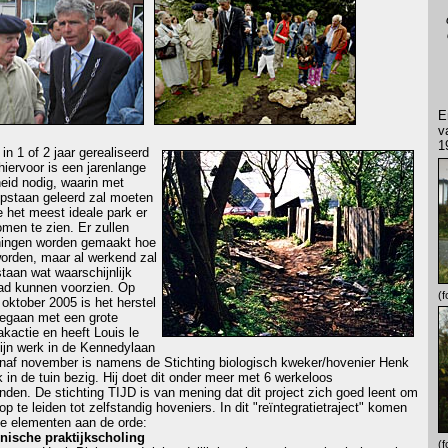
E
v
1
t in 1 of 2 jaar gerealiseerd
hiervoor is een jarenlange
eid nodig, waarin met
opstaan geleerd zal moeten
 het meest ideale park er
omen te zien. Er zullen
ningen worden gemaakt hoe
orden, maar al werkend zal
staan wat waarschijnlijk
ad kunnen voorzien. Op
(f
 oktober 2005 is het herstel
gegaan met een grote
actie en heeft Louis le
ijn werk in de Kennedylaan
anaf november is namens de Stichting biologisch kweker/hovenier Henk
k in de tuin bezig. Hij doet dit onder meer met 6 werkeloos
den. De stichting TIJD is van mening dat dit project zich goed leent om
p te leiden tot zelfstandig hoveniers. In dit "reïntegratietraject" komen
e elementen aan de orde:
hnische praktijkscholing
(f