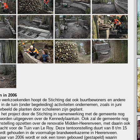
en in 2006
 werkzoekenden hoopt de Stichting dat ook buurtbewoners en andere
rs in de tuin (onder begeleiding) activiteiten ondernemen, zoals in juni
rbeeld de planten door scholieren zijn geplant.
r het project door de Stichting in samenwerking met de gemeente nog
 worden uitgegeven over de Kennedylaantuin. Ook zal de gemeente nog
nstelling opzetten over de renovatie Midden-Heerenveen, met daarin ook
acht voor de Tuin van Le Roy. Deze tentoonstelling duurt van 8 t/m 15
wordt gehouden in de voormalige brandweerkazerne in Heerenveen.
rjaar van 2006 wordt er ook een toren gebouwd (gestapeld) waarin