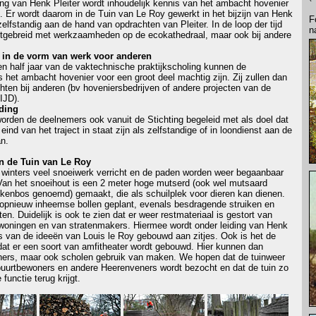
ing van Henk Pleiter wordt inhoudelijk kennis van het ambacht hovenier
. Er wordt daarom in de Tuin van Le Roy gewerkt in het bijzijn van Henk
F
zelfstandig aan de hand van opdrachten van Pleiter. In de loop der tijd
n
uitgebreid met werkzaamheden op de ecokathedraal, maar ook bij andere
jk in de vorm van werk voor anderen
en half jaar van de vaktechnische praktijkscholing kunnen de
 het ambacht hovenier voor een groot deel machtig zijn. Zij zullen dan
chten bij anderen (bv hoveniersbedrijven of andere projecten van de
IJD).
iding
worden de deelnemers ook vanuit de Stichting begeleid met als doel dat
eind van het traject in staat zijn als zelfstandige of in loondienst aan de
an.
in de Tuin van Le Roy
s winters veel snoeiwerk verricht en de paden worden weer begaanbaar
an het snoeihout is een 2 meter hoge mutserd (ook wel mutsaard
kkenbos genoemd) gemaakt, die als schuilplek voor dieren kan dienen.
opnieuw inheemse bollen geplant, evenals besdragende struiken en
ten. Duidelijk is ook te zien dat er weer restmateriaal is gestort van
woningen en van stratenmakers. Hiermee wordt onder leiding van Henk
s van de ideeën van Louis le Roy gebouwd aan zitjes. Ook is het de
dat er een soort van amfitheater wordt gebouwd. Hier kunnen dan
ers, maar ook scholen gebruik van maken. We hopen dat de tuinweer
buurtbewoners en andere Heerenveners wordt bezocht en dat de tuin zo
 functie terug krijgt.