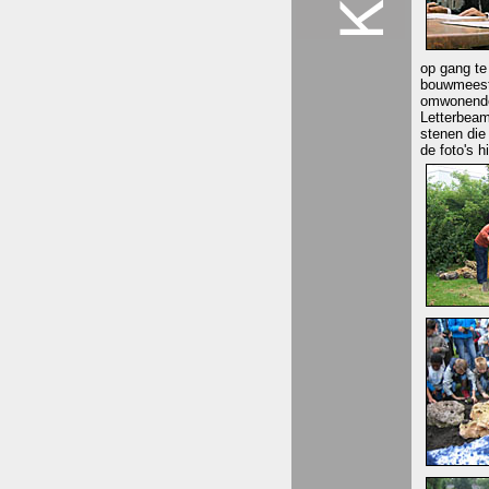
op gang te
bouwmeeste
omwonenden
Letterbeam
stenen die 
de foto's h