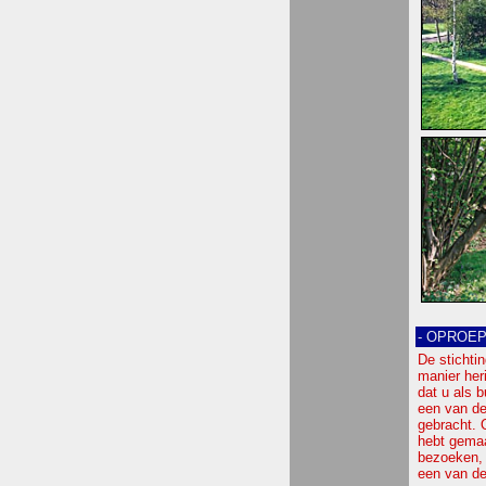
- OPROE
De stichti
manier her
dat u als 
een van de
gebracht. 
hebt gemaa
bezoeken, 
een van d