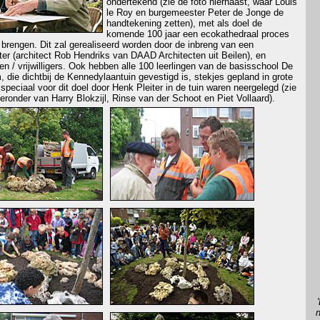
ondertekend (zie de foto hiernaast, waar Louis
le Roy en burgemeester Peter de Jonge de
handtekening zetten), met als doel de
komende 100 jaar een ecokathedraal proces
 brengen. Dit zal gerealiseerd worden door de inbreng van een
r (architect Rob Hendriks van DAAD Architecten uit Beilen), en
 / vrijwilligers. Ook hebben alle 100 leerlingen van de basisschool De
, die dichtbij de Kennedylaantuin gevestigd is, stekjes gepland in grote
speciaal voor dit doel door Henk Pleiter in de tuin waren neergelegd (zie
ieronder van Harry Blokzijl, Rinse van der Schoot en Piet Vollaard).
n