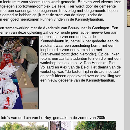
n leefruimte voor vleermuizen wordt gemaakt. Er leven veel vleermuizen
stgelegen sport/zwem-complex De Telle. Hier wordt door de gemeente
 met een sanering/sloop begonnen. In overleg met de gemeente hopen
n gereed te hebben gelijk met de start van de sloop, zodat de
n een goed heenkomen kunnen vinden in de Kennedylaantuin.
 een samenwerking met de Akademie van Bouwkunst in Groningen. Een
denten van deze opleiding zal de komende jaren actief
meewerken aan
de realisatie van een deel van de
Kennedylaantuin, namelijk het gedeelte aan de
zuidkant waar een aansluiting komt met een
loopbrug die voor een verbinding met
Oranjewoud zorgt (foto hieronder). Op de linker
foto is een aantal studenten te zien die met een
workshop bezig zijn o.l.v. Rob Hendriks, Piet
Vollaard en Alex van de Beld. Het thema van de
workshop was "de factor Tijd in de architectuur",
en heeft ideeen opgeleverd over de invulling van
een nieuw gedeelte van de Kennedylaantuin.
 foto's van de Tuin van Le Roy, gemaakt in de zomer van 2005: