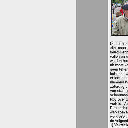
Dit zal nie
zijn, maar 
betrokkenh
vallen en 
worden hoe
uit moet k
geen teke
het moet w
er iets ont
niemand h
zaterdag 8
van start 
schoonmaak
Roy over z
verteld. V
Pleiter dru
werkzoeken
werklozen o
de volgend
1) Vaktec